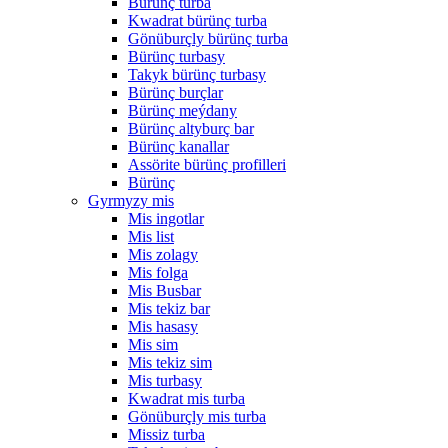
Bürünç turba
Kwadrat bürünç turba
Gönüburçly bürünç turba
Bürünç turbasy
Takyk bürünç turbasy
Bürünç burçlar
Bürünç meýdany
Bürünç altyburç bar
Bürünç kanallar
Assörite bürünç profilleri
Bürünç
Gyrmyzy mis
Mis ingotlar
Mis list
Mis zolagy
Mis folga
Mis Busbar
Mis tekiz bar
Mis hasasy
Mis sim
Mis tekiz sim
Mis turbasy
Kwadrat mis turba
Gönüburçly mis turba
Missiz turba