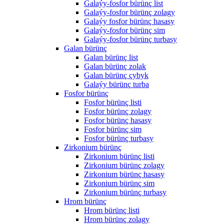
Galaýy-fosfor bürünç list
Galaýy-fosfor bürünç zolagy
Galaýy fosfor bürünç hasasy
Galaýy-fosfor bürünç sim
Galaýy-fosfor bürünç turbasy
Galan bürünç
Galan bürünç list
Galan bürünç zolak
Galan bürünç çybyk
Galaýy bürünç turba
Fosfor bürünç
Fosfor bürünç listi
Fosfor bürünç zolagy
Fosfor bürünç hasasy
Fosfor bürünç sim
Fosfor bürünç turbasy
Zirkonium bürünç
Zirkonium bürünç listi
Zirkonium bürünç zolagy
Zirkonium bürünç hasasy
Zirkonium bürünç sim
Zirkonium bürünç turbasy
Hrom bürünç
Hrom bürünç listi
Hrom bürünç zolagy