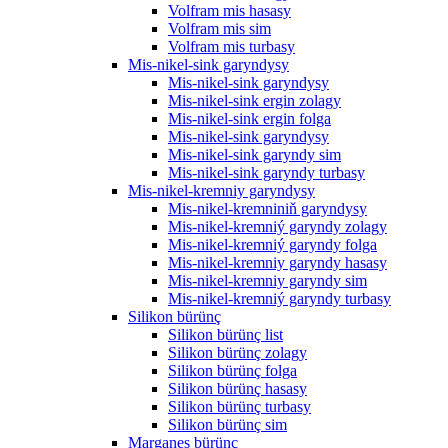
Volfram mis hasasy
Volfram mis sim
Volfram mis turbasy
Mis-nikel-sink garyndysy
Mis-nikel-sink garyndysy
Mis-nikel-sink ergin zolagy
Mis-nikel-sink ergin folga
Mis-nikel-sink garyndysy
Mis-nikel-sink garyndy sim
Mis-nikel-sink garyndy turbasy
Mis-nikel-kremniy garyndysy
Mis-nikel-kremniniň garyndysy
Mis-nikel-kremniý garyndy zolagy
Mis-nikel-kremniý garyndy folga
Mis-nikel-kremniy garyndy hasasy
Mis-nikel-kremniy garyndy sim
Mis-nikel-kremniý garyndy turbasy
Silikon bürünç
Silikon bürünç list
Silikon bürünç zolagy
Silikon bürünç folga
Silikon bürünç hasasy
Silikon bürünç turbasy
Silikon bürünç sim
Marganes bürünç