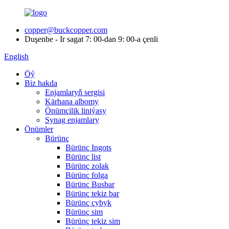
copper@buckcopper.com
Duşenbe - Ir sagat 7: 00-dan 9: 00-a çenli
English
Öý
Biz hakda
Enjamlaryň sergisi
Kärhana albomy
Önümçilik liniýasy
Synag enjamlary
Önümler
Bürünç
Bürünç Ingots
Bürünç list
Bürünç zolak
Bürünç folga
Bürünç Busbar
Bürünç tekiz bar
Bürünç çybyk
Bürünç sim
Bürünç tekiz sim