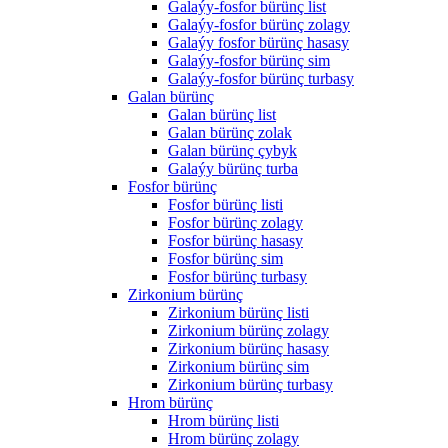
Galaýy-fosfor bürünç list
Galaýy-fosfor bürünç zolagy
Galaýy fosfor bürünç hasasy
Galaýy-fosfor bürünç sim
Galaýy-fosfor bürünç turbasy
Galan bürünç
Galan bürünç list
Galan bürünç zolak
Galan bürünç çybyk
Galaýy bürünç turba
Fosfor bürünç
Fosfor bürünç listi
Fosfor bürünç zolagy
Fosfor bürünç hasasy
Fosfor bürünç sim
Fosfor bürünç turbasy
Zirkonium bürünç
Zirkonium bürünç listi
Zirkonium bürünç zolagy
Zirkonium bürünç hasasy
Zirkonium bürünç sim
Zirkonium bürünç turbasy
Hrom bürünç
Hrom bürünç listi
Hrom bürünç zolagy