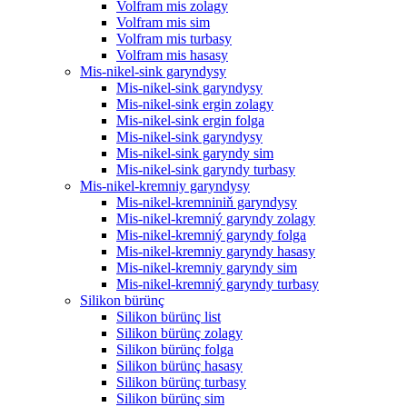
Volfram mis zolagy
Volfram mis sim
Volfram mis turbasy
Volfram mis hasasy
Mis-nikel-sink garyndysy
Mis-nikel-sink garyndysy
Mis-nikel-sink ergin zolagy
Mis-nikel-sink ergin folga
Mis-nikel-sink garyndysy
Mis-nikel-sink garyndy sim
Mis-nikel-sink garyndy turbasy
Mis-nikel-kremniy garyndysy
Mis-nikel-kremniniň garyndysy
Mis-nikel-kremniý garyndy zolagy
Mis-nikel-kremniý garyndy folga
Mis-nikel-kremniy garyndy hasasy
Mis-nikel-kremniy garyndy sim
Mis-nikel-kremniý garyndy turbasy
Silikon bürünç
Silikon bürünç list
Silikon bürünç zolagy
Silikon bürünç folga
Silikon bürünç hasasy
Silikon bürünç turbasy
Silikon bürünç sim