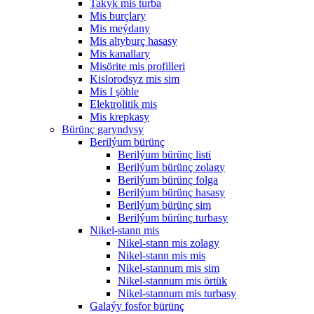
Takyk mis turba
Mis burçlary
Mis meýdany
Mis altyburç hasasy
Mis kanallary
Misörite mis profilleri
Kislorodsyz mis sim
Mis I şöhle
Elektrolitik mis
Mis krepkasy
Bürünç garyndysy
Berilýum bürünç
Berilýum bürünç listi
Berilýum bürünç zolagy
Berilýum bürünç folga
Berilýum bürünç hasasy
Berilýum bürünç sim
Berilýum bürünç turbasy
Nikel-stann mis
Nikel-stann mis zolagy
Nikel-stann mis mis
Nikel-stannum mis sim
Nikel-stannum mis örtük
Nikel-stannum mis turbasy
Galaýy fosfor bürünç