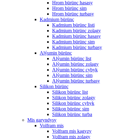
Hrom bürünç hasasy
Hrom bürünç sim
Hrom bürünç turbasy
Kadmium bürünç
Kadmium bürünç listi
Kadmium bürünç zolagy
Kadmium bürünç hasasy
Kadmium bürünç sim
Kadmium bürünç turbasy
Alýumin bürünç
Alýumin bürünç list
Alýumin bürünç zolagy
Alýumin bürünç çybyk
Alýumin bürünç sim
Alýumin bürünç turbasy
Silikon bürünç
Silikon bürünç list
Silikon bürünç zolagy
Silikon bürünç çybyk
Silikon bürünç sim
Silikon bürünç turba
Mis garyndysy
Volfram mis
Volfram mis kagyzy
Volfram mis zolagy