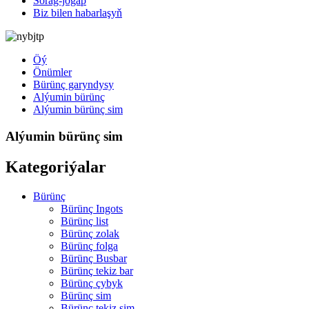
Sorag-jogap
Biz bilen habarlaşyň
Öý
Önümler
Bürünç garyndysy
Alýumin bürünç
Alýumin bürünç sim
Alýumin bürünç sim
Kategoriýalar
Bürünç
Bürünç Ingots
Bürünç list
Bürünç zolak
Bürünç folga
Bürünç Busbar
Bürünç tekiz bar
Bürünç çybyk
Bürünç sim
Bürünç tekiz sim