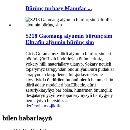
Bürünç turbasy Manufac ...
S218 Gaomang alýumin bürünç sim
Ultrafin alýumin bürünç sim
Giriş Guramamyz dürli alýumin bürünç simleri
hödürleýär.Biziň hödürleýän önümlerimiz,
ýokary hilli materiallary ulanyp, ýokary netijeli
toparymyz tarapyndan öndürilýär.Dürli pudaklar
tarapyndan kesgitlenen hil görkezmelerine
laýyklykda öndürilen bu önümleriň hemmesiniň
dürli adaty modelleri bar.Elbetde, dürli
zerurlyklaryňyz bar bolsa, hünärmen önümçilik
desgalarymyzyň we toparlarymyzyň bardygyny
hem aýdyp bilersiňiz ...
derňew
jikme-jiklik
bilen habarlaşyň