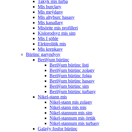
Takyk mis turba
Mis burçlary
Mis meýdany
Mis altyburç hasasy
Mis kanallary
Misörite mis profilleri
Kislorodsyz mis sim
Mis I şöhle
Elektrolitik mis
Mis krepkasy
Bürünç garyndysy
Berilýum bürünç
Berilýum bürünç listi
Berilýum bürünç zolagy
Berilýum bürünç folga
Berilýum bürünç hasasy
Berilýum bürünç sim
Berilýum bürünç turbasy
Nikel-stann mis
Nikel-stann mis zolagy
Nikel-stann mis mis
Nikel-stannum mis sim
Nikel-stannum mis örtük
Nikel-stannum mis turbasy
Galaýy fosfor bürünç