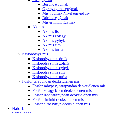
Bürünç guýmak
Gyrmyzy mis guýmak
Mis guýmak Nikel garyndysy
Bürünç guýmak
Mis erginini guýmak
Ak mis
Ak mis list
Ak mis zolagy
Ak mis çybyk
Ak mis sim
Ak mis turba
Kislorodsyz mis
Kislorodsyz mis örtük
Kislorodsyz mis zolagy
Kislorodsyz mis çybyk
Kislorodsyz mis sim
Kislorodsyz mis turba
Fosfor tarapyndan deoksidlenen mis
Fosfor sahypasy tarapyndan deoksidlenen mis
Fosfor zolagy bilen deoksidlenen mis
Fosfor Rod tarapyndan deoksidlenen mis
Fosfor siminiň deoksidlenen mis
Fosfor turbasynyň deoksidlenen mis
Habarlar