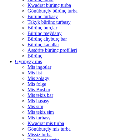
Kwadrat bürünç turba
Gönüburçly bürünç turba
Bürünç turbasy
Takyk bürünç turbasy
Bürünç burçlar
Bürünç meýdany
Bürünç altyburç bar
Bürünç kanallar
Assörite bürünç profilleri
Bürünç
Gyrmyzy mis
Mis ingotlar
Mis list
Mis zolagy
Mis folga
Mis Busbar
Mis tekiz bar
Mis hasasy
Mis sim
Mis tekiz sim
Mis turbasy
Kwadrat mis turba
Gönüburçly mis turba
Missiz turba