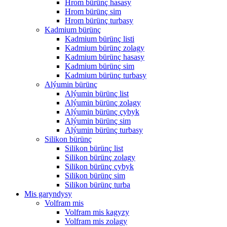
Hrom bürünç hasasy
Hrom bürünç sim
Hrom bürünç turbasy
Kadmium bürünç
Kadmium bürünç listi
Kadmium bürünç zolagy
Kadmium bürünç hasasy
Kadmium bürünç sim
Kadmium bürünç turbasy
Alýumin bürünç
Alýumin bürünç list
Alýumin bürünç zolagy
Alýumin bürünç çybyk
Alýumin bürünç sim
Alýumin bürünç turbasy
Silikon bürünç
Silikon bürünç list
Silikon bürünç zolagy
Silikon bürünç çybyk
Silikon bürünç sim
Silikon bürünç turba
Mis garyndysy
Volfram mis
Volfram mis kagyzy
Volfram mis zolagy