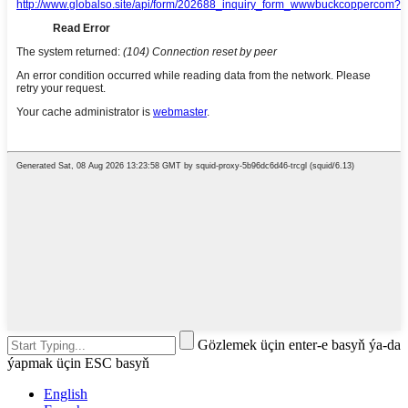
Gözlemek üçin enter-e basyň ýa-da
ýapmak üçin ESC basyň
English