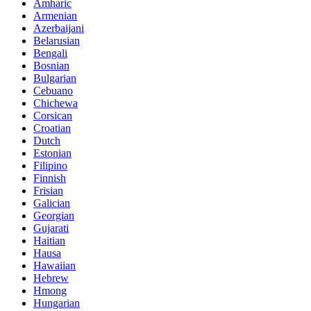
Amharic
Armenian
Azerbaijani
Belarusian
Bengali
Bosnian
Bulgarian
Cebuano
Chichewa
Corsican
Croatian
Dutch
Estonian
Filipino
Finnish
Frisian
Galician
Georgian
Gujarati
Haitian
Hausa
Hawaiian
Hebrew
Hmong
Hungarian