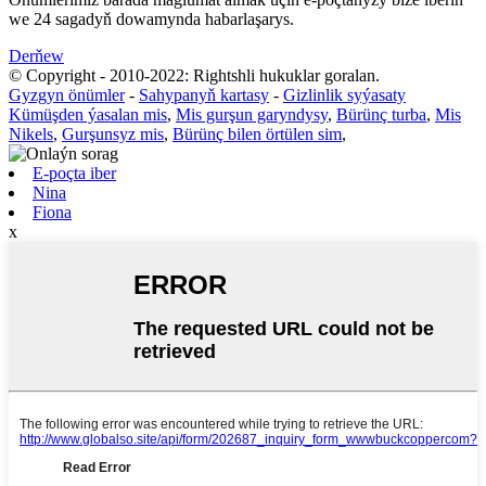
we 24 sagadyň dowamynda habarlaşarys.
Derňew
© Copyright - 2010-2022: Rightshli hukuklar goralan.
Gyzgyn önümler
-
Sahypanyň kartasy
-
Gizlinlik syýasaty
Kümüşden ýasalan mis
,
Mis gurşun garyndysy
,
Bürünç turba
,
Mis
Nikels
,
Gurşunsyz mis
,
Bürünç bilen örtülen sim
,
E-poçta iber
Nina
Fiona
x