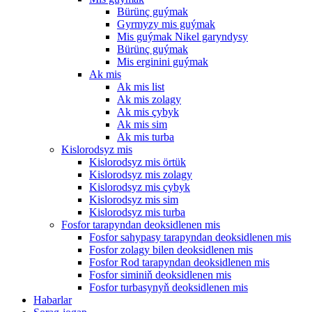
Bürünç guýmak
Gyrmyzy mis guýmak
Mis guýmak Nikel garyndysy
Bürünç guýmak
Mis erginini guýmak
Ak mis
Ak mis list
Ak mis zolagy
Ak mis çybyk
Ak mis sim
Ak mis turba
Kislorodsyz mis
Kislorodsyz mis örtük
Kislorodsyz mis zolagy
Kislorodsyz mis çybyk
Kislorodsyz mis sim
Kislorodsyz mis turba
Fosfor tarapyndan deoksidlenen mis
Fosfor sahypasy tarapyndan deoksidlenen mis
Fosfor zolagy bilen deoksidlenen mis
Fosfor Rod tarapyndan deoksidlenen mis
Fosfor siminiň deoksidlenen mis
Fosfor turbasynyň deoksidlenen mis
Habarlar