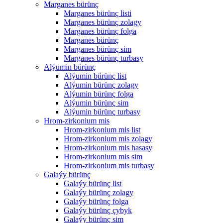
Marganes bürünç
Marganes bürünç listi
Marganes bürünç zolagy
Marganes bürünç folga
Marganes bürünç
Marganes bürünç sim
Marganes bürünç turbasy
Alýumin bürünç
Alýumin bürünç list
Alýumin bürünç zolagy
Alýumin bürünç folga
Alýumin bürünç sim
Alýumin bürünç turbasy
Hrom-zirkonium mis
Hrom-zirkonium mis list
Hrom-zirkonium mis zolagy
Hrom-zirkonium mis hasasy
Hrom-zirkonium mis sim
Hrom-zirkonium mis turbasy
Galaýy bürünç
Galaýy bürünç list
Galaýy bürünç zolagy
Galaýy bürünç folga
Galaýy bürünç çybyk
Galaýy bürünç sim