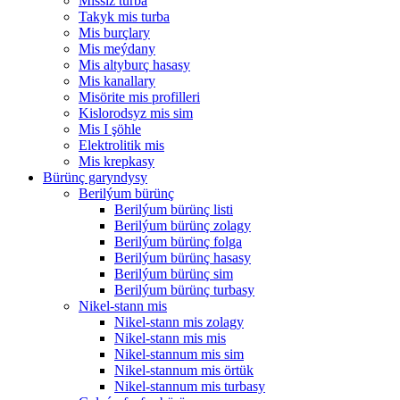
Missiz turba
Takyk mis turba
Mis burçlary
Mis meýdany
Mis altyburç hasasy
Mis kanallary
Misörite mis profilleri
Kislorodsyz mis sim
Mis I şöhle
Elektrolitik mis
Mis krepkasy
Bürünç garyndysy
Berilýum bürünç
Berilýum bürünç listi
Berilýum bürünç zolagy
Berilýum bürünç folga
Berilýum bürünç hasasy
Berilýum bürünç sim
Berilýum bürünç turbasy
Nikel-stann mis
Nikel-stann mis zolagy
Nikel-stann mis mis
Nikel-stannum mis sim
Nikel-stannum mis örtük
Nikel-stannum mis turbasy