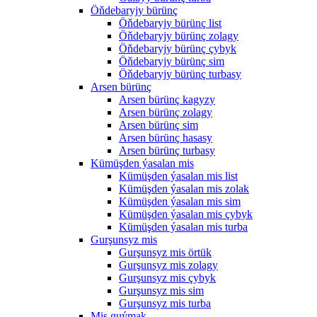
Öňdebaryjy bürünç
Öňdebaryjy bürünç list
Öňdebaryjy bürünç zolagy
Öňdebaryjy bürünç çybyk
Öňdebaryjy bürünç sim
Öňdebaryjy bürünç turbasy
Arsen bürünç
Arsen bürünç kagyzy
Arsen bürünç zolagy
Arsen bürünç sim
Arsen bürünç hasasy
Arsen bürünç turbasy
Kümüşden ýasalan mis
Kümüşden ýasalan mis list
Kümüşden ýasalan mis zolak
Kümüşden ýasalan mis sim
Kümüşden ýasalan mis çybyk
Kümüşden ýasalan mis turba
Gurşunsyz mis
Gurşunsyz mis örtük
Gurşunsyz mis zolagy
Gurşunsyz mis çybyk
Gurşunsyz mis sim
Gurşunsyz mis turba
Mis guýmak