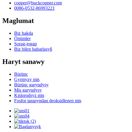
copper@buckcopper.com
0086-0532-86993221
Maglumat
Biz hakda
Önümler
Sorag-jogap
Biz bilen habarlaşyň
Haryt sanawy
Bürünç
Gyrmyzy mis
Bürünç garyndysy
Mis garyndysy
Kislorodsyz mis
Fosfor tarapyndan deoksidlenen mis