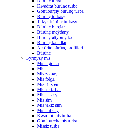
Bürünç turba
Kwadrat bürünç turba
Gönüburçly bürünç turba
Bürünç turbasy
Takyk bürünç turbasy
Bürünç burçlar
Bürünç meýdany
Bürünç altyburç bar
Bürünç kanallar
Assörite bürünç profilleri
Bürünç
Gyrmyzy mis
Mis ingotlar
Mis list
Mis zolagy
Mis folga
Mis Busbar
Mis tekiz bar
Mis hasasy
Mis sim
Mis tekiz sim
Mis turbasy
Kwadrat mis turba
Gönüburçly mis turba
Missiz turba