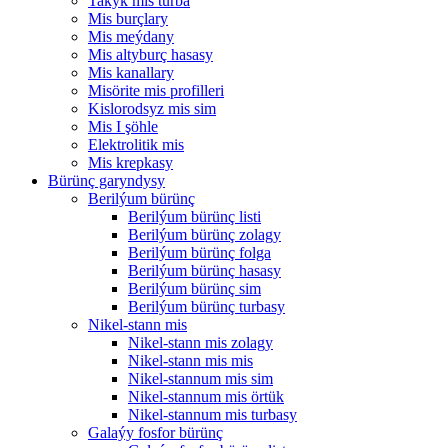
Takyk mis turba
Mis burçlary
Mis meýdany
Mis altyburç hasasy
Mis kanallary
Misörite mis profilleri
Kislorodsyz mis sim
Mis I şöhle
Elektrolitik mis
Mis krepkasy
Bürünç garyndysy
Berilýum bürünç
Berilýum bürünç listi
Berilýum bürünç zolagy
Berilýum bürünç folga
Berilýum bürünç hasasy
Berilýum bürünç sim
Berilýum bürünç turbasy
Nikel-stann mis
Nikel-stann mis zolagy
Nikel-stann mis mis
Nikel-stannum mis sim
Nikel-stannum mis örtük
Nikel-stannum mis turbasy
Galaýy fosfor bürünç