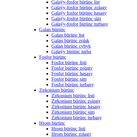
Galaýy-fosfor bürünç list
Galaýy-fosfor bürünç zolagy
Galaýy fosfor bürünç hasasy
Galaýy-fosfor bürünç sim
Galaýy-fosfor bürünç turbasy
Galan bürünç
Galan bürünç list
Galan bürünç zolak
Galan bürünç çybyk
Galaýy bürünç turba
Fosfor bürünç
Fosfor bürünç listi
Fosfor bürünç zolagy
Fosfor bürünç hasasy
Fosfor bürünç sim
Fosfor bürünç turbasy
Zirkonium bürünç
Zirkonium bürünç listi
Zirkonium bürünç zolagy
Zirkonium bürünç hasasy
Zirkonium bürünç sim
Zirkonium bürünç turbasy
Hrom bürünç
Hrom bürünç listi
Hrom bürünç zolagy