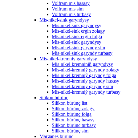
Volfram mis hasasy
Volfram mis sim
Volfram mis turbasy
Mis-nikel-sink garyndysy
Mis-nikel-sink garyndysy
Mis-nikel-sink ergin zolagy
Mis-nikel-sink ergin folga
Mis-nikel-sink garyndysy
Mis-nikel-sink garyndy sim
Mis-nikel-sink garyndy turbasy
Mis-nikel-kremniy garyndysy
Mis-nikel-kremniniň garyndysy
Mis-nikel-kremniý garyndy zolagy
Mis-nikel-kremniý garyndy folga
Mis-nikel-kremniy garyndy hasasy
Mis-nikel-kremniy garyndy sim
Mis-nikel-kremniý garyndy turbasy
Silikon bürünç
Silikon bürünç list
Silikon bürünç zolagy
Silikon bürünç folga
Silikon bürünç hasasy
Silikon bürünç turbasy
Silikon bürünç sim
Marganes bürünç