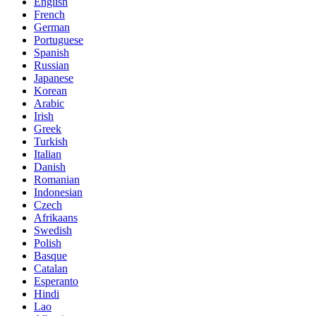
English
French
German
Portuguese
Spanish
Russian
Japanese
Korean
Arabic
Irish
Greek
Turkish
Italian
Danish
Romanian
Indonesian
Czech
Afrikaans
Swedish
Polish
Basque
Catalan
Esperanto
Hindi
Lao