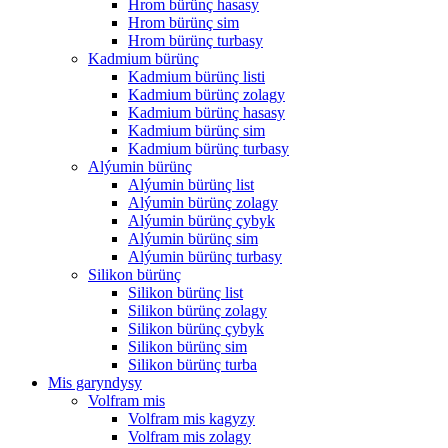
Hrom bürünç hasasy
Hrom bürünç sim
Hrom bürünç turbasy
Kadmium bürünç
Kadmium bürünç listi
Kadmium bürünç zolagy
Kadmium bürünç hasasy
Kadmium bürünç sim
Kadmium bürünç turbasy
Alýumin bürünç
Alýumin bürünç list
Alýumin bürünç zolagy
Alýumin bürünç çybyk
Alýumin bürünç sim
Alýumin bürünç turbasy
Silikon bürünç
Silikon bürünç list
Silikon bürünç zolagy
Silikon bürünç çybyk
Silikon bürünç sim
Silikon bürünç turba
Mis garyndysy
Volfram mis
Volfram mis kagyzy
Volfram mis zolagy