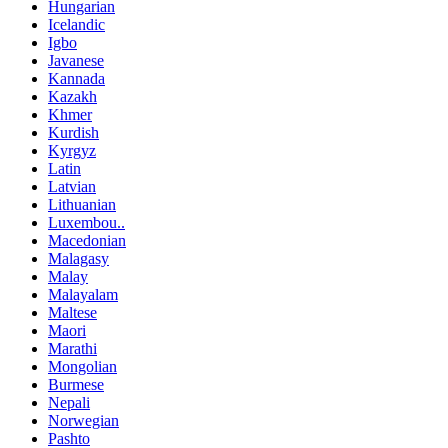
Hungarian
Icelandic
Igbo
Javanese
Kannada
Kazakh
Khmer
Kurdish
Kyrgyz
Latin
Latvian
Lithuanian
Luxembou..
Macedonian
Malagasy
Malay
Malayalam
Maltese
Maori
Marathi
Mongolian
Burmese
Nepali
Norwegian
Pashto