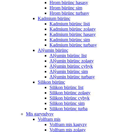
Hrom bürünç hasasy
Hrom bürünç sim
Hrom bürünç turbasy
Kadmium bürünç
Kadmium bürünç listi
Kadmium bürünç zolagy
Kadmium bürünç hasasy
Kadmium bürünç sim
Kadmium bürünç turbasy
Alýumin bürünç
Alýumin bürünç list
Alýumin bürünç zolagy
Alýumin bürünç çybyk
Alýumin bürünç sim
Alýumin bürünç turbasy
Silikon bürünç
Silikon bürünç list
Silikon bürünç zolagy
Silikon bürünç çybyk
Silikon bürünç sim
Silikon bürünç turba
Mis garyndysy
Volfram mis
Volfram mis kagyzy
Volfram mis zolagy